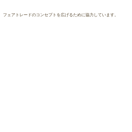
フェアトレードのコンセプトを広げるために協力しています。
Gospel robes made in Trincomalee sewing center